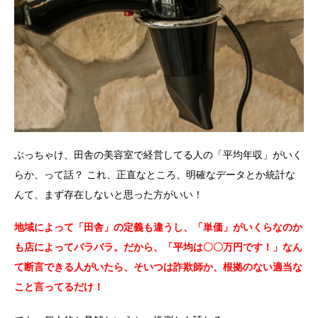
ぶっちゃけ、田舎の美容室で経営してる人の「平均年収」がいく
らか、って話？ これ、正直なところ、明確なデータとか統計な
んて、まず存在しないと思った方がいい！
地域によって「田舎」の定義も違うし、「単価」がいくらなのか
も店によってバラバラ。だから、「平均は〇〇万円です！」なん
て断言できる人がいたら、そいつは詐欺師か、根拠のない適当な
こと言ってるだけ！