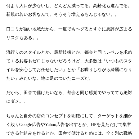
何より人口が少ないし、どんどん減ってる。高齢化も進んでる。
新規の若いお客なんて、そうそう増えるもんじゃない。。
口コミが強い地域だから、一度でもヘグるとすぐに悪評が広まる
リスクもある。。
流行りのスタイルとか、最新技術とか、都会と同じレベルを求め
てくるお客もゼロじゃないだろうけど、大多数は「いつものスタ
イルを安心してお任せしたい」とか「お喋りしながら綺麗になり
たい」みたいな、地に足のついたニーズだ。
だから、田舎で儲けたいなら、都会と同じ感覚でやってても絶対
にダメ。。
ちゃんと自分の店のコンセプトを明確にして、ターゲットを細か
く絞りGoogle広告やYahoo広告を出すとか、HPを見ただけで集客
できる仕組みを作るとか、田舎で儲けるためには、全く別の戦略