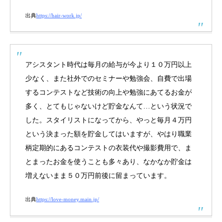
出典
https://hair-work.jp/
アシスタント時代は毎月の給与が今より１０万円以上
少なく、また社外でのセミナーや勉強会、自費で出場
するコンテストなど技術の向上や勉強にあてるお金が
多く、とてもじゃないけど貯金なんて…という状況で
した。スタイリストになってから、やっと毎月４万円
という決まった額を貯金してはいますが、やはり職業
柄定期的にあるコンテストの衣装代や撮影費用で、ま
とまったお金を使うことも多々あり、なかなか貯金は
増えないまま５０万円前後に留まっています。
出典
https://love-money.main.jp/