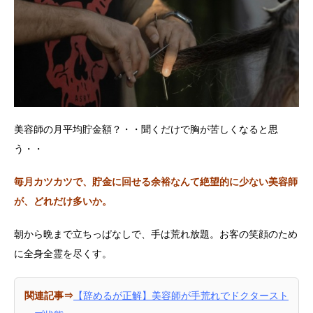
美容師の月平均貯金額？・・聞くだけで胸が苦しくなると思
う・・
毎月カツカツで、貯金に回せる余裕なんて絶望的に少ない美容師
が、どれだけ多いか。
朝から晩まで立ちっぱなしで、手は荒れ放題。お客の笑顔のため
に全身全霊を尽くす。
関連記事⇒
【辞めるが正解】美容師が手荒れでドクタースト