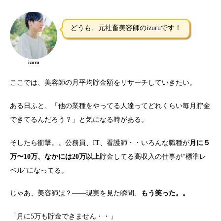
どうも、元社畜美容師のizuruです！
izuru
ここでは、美容師の月平均貯金額をリサーチしていきたい。
ある日ふと、「他の業種をやってる人達ってどれくらい毎月貯金
できてるんだろう？」と気になる時がある。
そしたら衝撃。。公務員、IT、看護師・・いろんな職種が
月に５
万〜10万、なかには20万以上
貯金してる高収入の仕事が“標準レ
ベル”になってる。
じゃあ、美容師は？――現実を見た瞬間、
もう笑った。。
「月に5万も貯金できません・・」