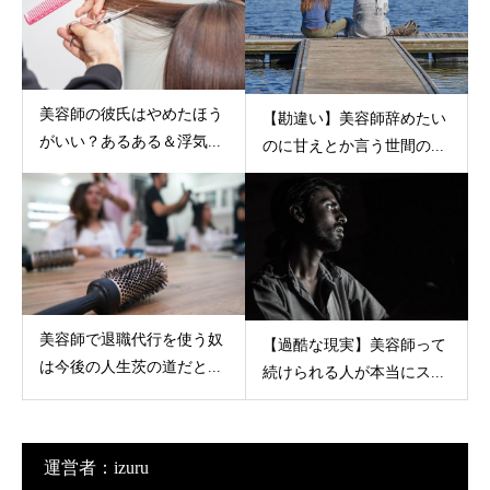
美容師の彼氏はやめたほう
【勘違い】美容師辞めたい
がいい？あるある＆浮気...
のに甘えとか言う世間の...
美容師で退職代行を使う奴
【過酷な現実】美容師って
は今後の人生茨の道だと...
続けられる人が本当にス...
運営者：izuru