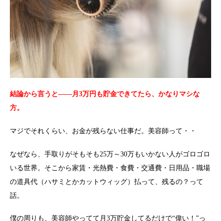
結論から言うと――月3万円も貯金できてたら、かなりマシな
方。
マジでそれくらい、お金が残らない仕事だ。美容師って・・
なぜなら、手取りがそもそも25万～30万もいかない人がゴロゴロ
いる世界。そこから家賃・光熱費・食費・交通費・日用品・職場
の道具代（ハサミとかカットウィッグ）払って、残るの？って
話。
僕の周りも、美容師やってて月3万貯金してるだけで“偉い！”っ