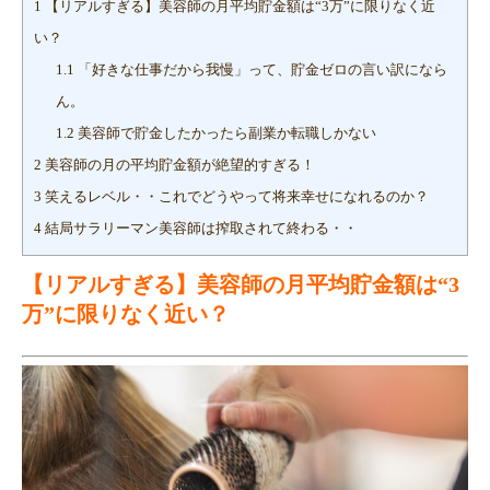
1
【リアルすぎる】美容師の月平均貯金額は“3万”に限りなく近
い？
1.1
「好きな仕事だから我慢」って、貯金ゼロの言い訳になら
ん。
1.2
美容師で貯金したかったら副業か転職しかない
2
美容師の月の平均貯金額が絶望的すぎる！
3
笑えるレベル・・これでどうやって将来幸せになれるのか？
4
結局サラリーマン美容師は搾取されて終わる・・
【リアルすぎる】美容師の月平均貯金額は“3
万”に限りなく近い？